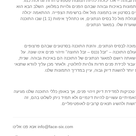
 גבוהה – אלו יכולות להיות תמונות פספורט חדות וגדולות כמו.
תמונות באיכות גבוהה שבהם הפנים גלויות במלואן. השלב הבא הוא
ם בסרטון או בתמונה מול אלו ברשימת הצפייה. ההתאמה יכולה
להיעשות או כתהליך זיהוי (1:N), שבו ההשוואה מתנהלת מול כל בסיס הנתונים, או כתהליך אימות (1:1) שבו התוכנה
ערת שלו. במאגר הנתונים.
 נמוכה לבסיס הנתונים, והזנת התוכנה בסרטונים שבהם פרצופים
ם התוכנה – “זבל נכנס – זבל החוצה” וזיהוי פנים אינו שונה. על
 שאתה רושם למאגר הנתונים של התוכנה הם באיכות גבוהה. שנית,
ר לכידת פנים חדות גלויות לחלוטין, ולאחר מכן עליך לוודא שתנאי
תר להשגת דיוק גבוה, עיין במדריך התמונות שלנו.
טכניקות למדידת דיוק זיהוי פנים, אך באופן כללי התוכנה שלנו מגיעה
 האמיתיים עשויים להיות דינמיים ולא תמיד ניתן לשלוט בהם, זה
ות ולהשיג תנאים קרובים לאופטימליים.
אנא פנו אלינו info@face-six.com