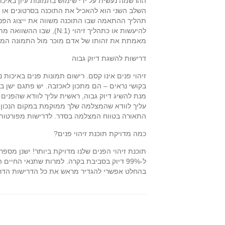
ההרשמה נעשית על ידי שימוש בתמונות עיון באיכות
השלב השני הוא להאכיל את התוכנה בסרטונים או 
תהליך ההתאמה שבו התוכנה משווה את ייצוג הפני
מאמתת את זהותו של אדם מוכר מול התמונה המשו
דרישות להשגת דיוק גבוה
זיהוי פנים אינו קסם. רישום תמונות פנים באיכות
בקושי נראים – הם מתכון לאכזבה. יש פתגם ישן בעול
מנת להשיג דיוק גבוה, ראשית עליך לוודא שהפנים
עליך לוודא שהמצלמה שלך ממוקמת במקום הנכון עבו
התאורה בטווח המצלמה בסדר. לדרישות מפורטות יו
כמה מדויקת תוכנת זיהוי פנים?
תוכנת זיהוי הפנים שלנו מדויקת ביותר! ישנן מספר 
ל-99% דיוק בסביבת בקרה. למרות שתנאי החיים
בהחלט אפשרי להגדיר מראש את כל הדרישות הדרוש