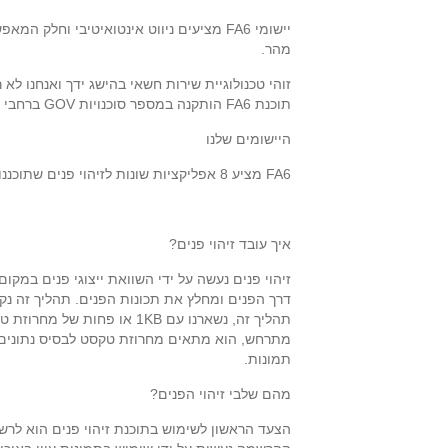
יישומי FA6 מציעים ניווט אינטואיטיבי ו
מהר.
זוהי טכנולוגיית שירות חשאי בהישג ידך ואנחנו לא
תוכנת FA6 הותקנה במספר סוכנויות GOV ברחבי העולם!
היישומים שלנו
FA6 מציע 8 אפליקציות שונות לזיהוי פנים שתוכננו במיוחד כדי לעמוד בדרישות הספציפיות של כל סוג לקוח.
איך עובד זיהוי פנים?
זיהוי פנים נעשה על ידי השוואת ייצוגי פנים במק
דרך הפנים ומחלץ את תכונות הפנים. תהליך זה נקר
מתרחש, הוא מתאים מחרוזת טקסט לבסיס נתונים ש
תמונות.
מהם שלבי זיהוי הפנים?
הצעד הראשון לשימוש בתוכנת זיהוי פנים הוא לרש